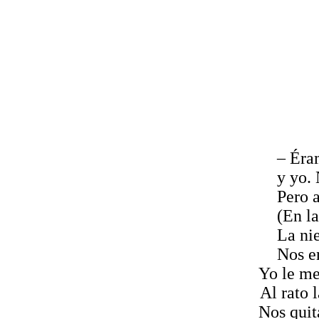
– Éra
y
yo. 
Pero 
(En la
La ni
Nos en
Yo le me
Al rato 
Nos quita