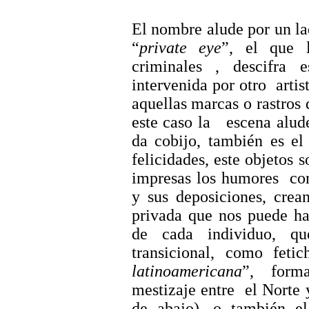
El nombre alude por un lad
“
private
eye
”, el que l
criminales ,
descifra es
intervenida por otro
artis
aquellas marcas o rastros 
este caso la
escena alud
da cobijo, también es el
felicidades, este objetos 
impresas los humores
co
y sus deposiciones, crea
privada que nos puede ha
de cada individuo, q
transicional
, como fetic
latinoamericana
”, form
mestizaje entre
el Norte 
de abajo), o también el