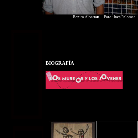
Benito Albarran ---Foto: Ines Palomar
BIOGRAFÍA