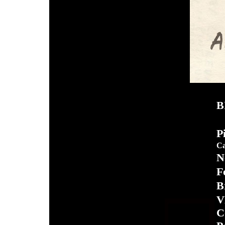
B
P
Ca
N
F
B
V
C