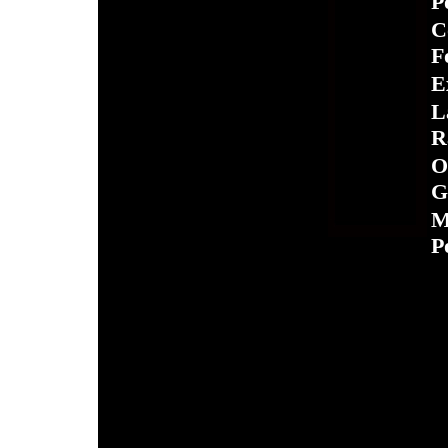
P
C
F
E
L
R
O
G
M
P