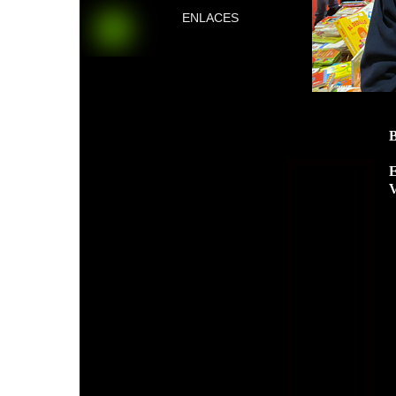
ENLACES
E
V