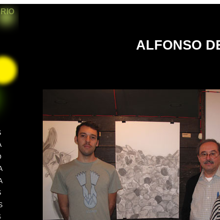
ARIO
ALFONSO D
S
A
O
A
A
S
S
S