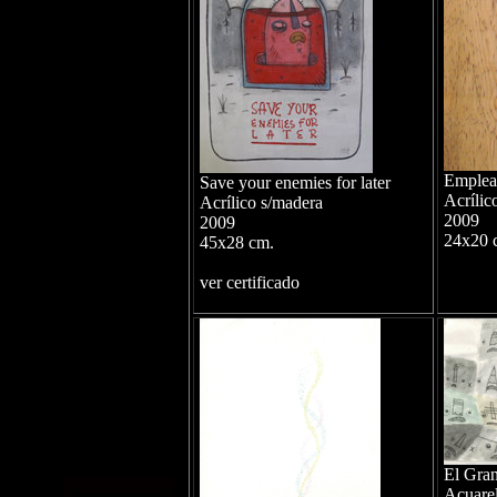
Emplea
Save your enemies for later
Acrílic
Acrílico s/madera
2009
2009
24x20 
45x28 cm.
ver certificado
El Gran
Acuarel