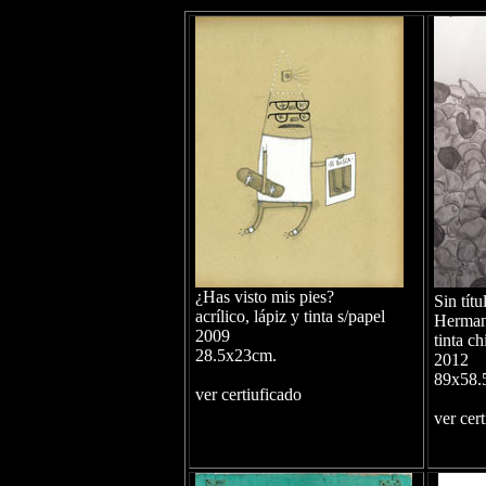
¿Has visto mis pies?
Sin títu
acrílico, lápiz y tinta s/papel
Herman
2009
tinta ch
28.5x23cm.
2012
89x58.
ver certiuficado
ver cer