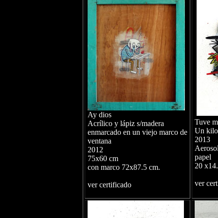
Ay dios
Tuve m
Acrílico y lápiz s/madera
Un kil
enmarcado en un viejo marco de
2013
ventana
Aerosol
2012
papel
75x60 cm
20 x14.
con marco 72x87.5 cm.
ver cert
ver certificado