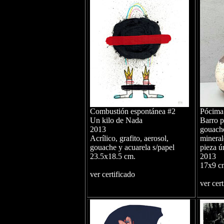
Combustión espontánea #2
Pócima
Un kilo de Nada
Barro p
2013
gouache
Acrílico, grafito, aerosol,
mineral
gouache y acuarela s/papel
pieza ú
23.5x18.5 cm.
2013
17x9 c
ver certificado
ver cert