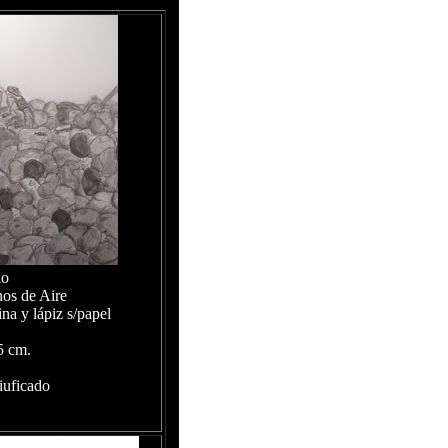
lo
os de Aire
ina y lápiz s/papel
5 cm.
tiuficado