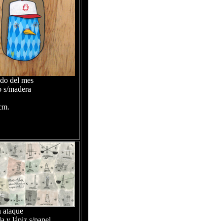
do del mes
o s/madera
cm.
 ataque
a y lápiz s/papel