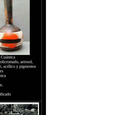
 Cuántica
olicromado, aerosol,
, acrílico y pigmentos
es
nica
m.
ificado