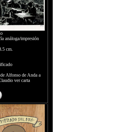
lo
fía análoga/impresión
8.5 cm.
ificado
de Alfonso de Anda a
Claudio ver carta